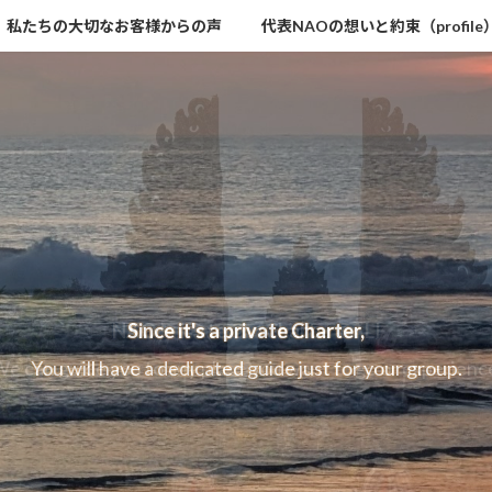
私たちの大切なお客様からの声
代表NAOの想いと約束（profile
NAOです。
NAO Private Car Charter BALI
Since it's a private Charter,
おかえりなさい！」まるでバリ島に友人ができたみた
e can guide you to any place you want to go or experienc
You will have a dedicated guide just for your group.
本語で安心、心から満喫する、あなただけの特別な旅