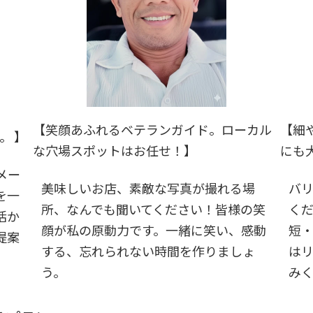
【笑顔あふれるベテランガイド。ローカル
【細
。 】
な穴場スポットはお任せ！】
にも
メー
美味しいお店、素敵な写真が撮れる場
バ
を一
所、なんでも聞いてください！皆様の笑
く
活か
顔が私の原動力です。一緒に笑い、感動
短
提案
する、忘れられない時間を作りましょ
は
う。
み