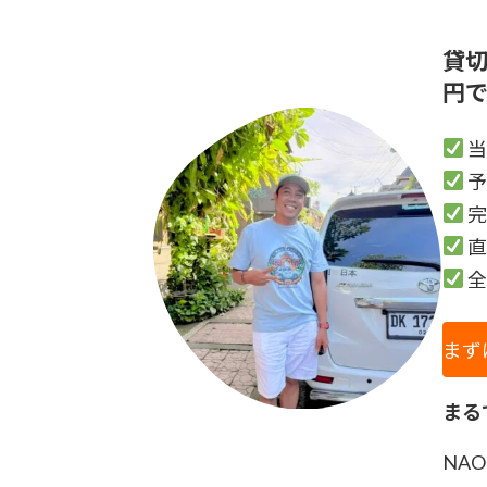
貸
円で
当
予
完
直
全
まず
まる
NA