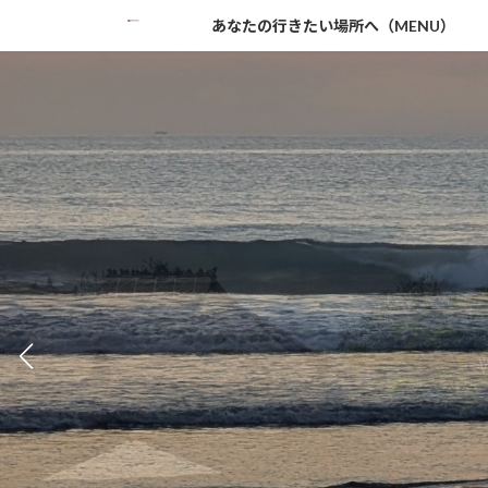
コ
ナ
あなたの行きたい場所へ（MENU）
ン
ビ
テ
ゲ
ン
ー
ツ
シ
へ
ョ
ス
ン
キ
に
ッ
移
プ
動
「
W
日